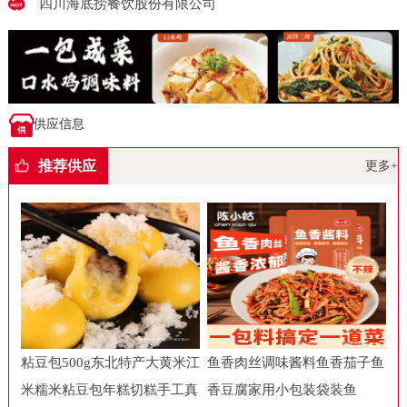
四川海底捞餐饮股份有限公司
供应信息
推荐供应
更多+
粘豆包500g东北特产大黄米江
鱼香肉丝调味酱料鱼香茄子鱼
米糯米粘豆包年糕切糕手工真
香豆腐家用小包装袋装鱼