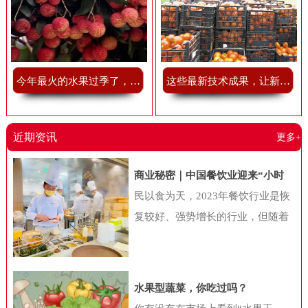
今年最火的水果过季了，我有点舍不得
这些最新技术成果，让新鲜果蔬储藏不再难
近期资讯
更多+
商业秘密｜中国餐饮业迎来“小时
代”，“小吃小喝们”抢做万店巨头
民以食为天，2023年餐饮行业是恢
复较好、强势增长的行业，但随着
消费者的迭代，以及经济环境的变
化，国内餐饮行业也在发生一系列
新变化。近日，中国连锁经营协会
水果型蔬菜，你吃过吗？
联合美团共同公布《2024年中国餐