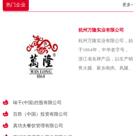
农业大学（即中国农
热门企业
更多+
还能照顾照顾家里。下雨了啥的，
我也能赶紧回家收拾收拾东西。”以
往，农产品常扎堆在秋菜低价上市
杭州万隆实业有限公司
季匆忙抛售，收益甚微。为破解这
杭州万隆实业有限公司，始
一难题，金川乡金珠村两委经集体
于1864年，中华老字号，
研究决策，创办了村集体企业——
浙江省名牌产品，以生产销
金五园农业发展
售火腿、家乡南肉、风腿、
香肠、酱鸭、香肚等腌腊食
品出名，素有“腌腊上品推
万隆”的美誉万隆始
味千(中国)控股有限公司
百胜（中国）投资有限公司
真功夫餐饮管理有限公司