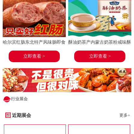
哈尔滨红肠东北特产风味肠即食
酥油奶茶产内蒙古奶茶粉咸味酥
香肠东北特产小吃小酒菜熟食蒜
油茶速溶袋装奶茶冲饮
立即查看 >
立即查看 >
味
行业展会
近期展会
更多+