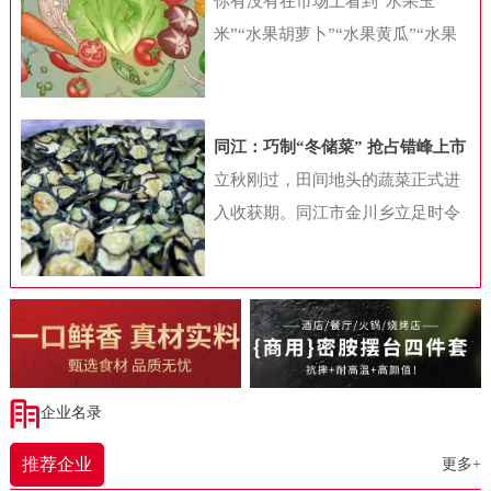
你有没有在市场上看到“水果玉
饮加盟行业白皮书》（下称“白皮
米”“水果胡萝卜”“水果黄瓜”“水果
书”）显示，2023年随着国内餐饮业
番茄”等很多贴上水果标签的蔬菜
的快速复苏，各种“小吃小喝”项目
呢？这些蔬菜，你认为是高端食
在资本和行业眼中变得炙手可热，
材，打算买来尝鲜，还是对此存
同江：巧制“冬储菜” 抢占错峰上市
与此同时，加盟带来的拓店热加速
疑，认为是变异品种，对身体不
时间差
立秋刚过，田间地头的蔬菜正式进
了“小吃小喝”项目的发展，也带动
好？从健康角度考虑，水果型蔬菜
入收获期。同江市金川乡立足时令
国内餐饮连锁化率的快速提升。加
到底好不好呢?蔬菜水果化是噱头吗
特点，探索出一条独具特色的农产
盟大战拉动餐饮连锁化不少细心的
根据商务部发布的《新鲜蔬菜分类
品产业发展道路——将秋菜通过烘
消费者发现，不同商圈中的餐饮品
与代码》（SB/T10029-2012）中的
干工艺制成干菜。这不仅为村投公
牌正在变得越来越接近，特别是在
规定，蔬菜是指可作为副食品的草
司带来实际效益，更展现同江市深
三四线城市，那些耳熟能详的连锁
本植物及少数可作副食品的木本植
耕“一村一品”、破解“季产年销”难
餐饮品牌数量正在快速增加。2023
物和菌类植物。《中国食物成分
题的振兴智慧。走进同江市金五园
企业名录
年，由于长时间被压抑的餐饮需求
表》（第6版第一册）结合蔬菜学上
农业发展有限公司的干菜加工场，
得以释放，国内餐饮业收入终于迎
的分类和膳食营养调查的实际应
推荐企业
更多+
一股淡淡的蔬菜香扑鼻而来。工人
来了强劲的恢复性增长。统计局数