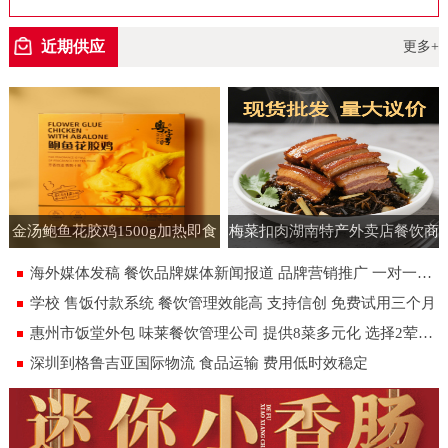
空包装
近期供应
更多+
金汤鲍鱼花胶鸡1500g加热即食
梅菜扣肉湖南特产外卖店餐饮商
速食半成品预制菜批发花胶鸡大
用批发虎皮扣肉饭店即食预制菜
海外媒体发稿 餐饮品牌媒体新闻报道 品牌营销推广 一对一专人服务
盆菜
180g
学校 售饭付款系统 餐饮管理效能高 支持信创 免费试用三个月
惠州市饭堂外包 味莱餐饮管理公司 提供8菜多元化 选择2荤1素汤米饭
深圳到格鲁吉亚国际物流 食品运输 费用低时效稳定