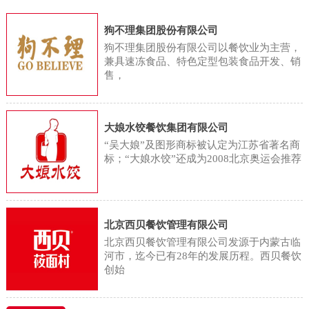
用，将蔬菜分为根菜类、鲜豆类、
们正忙着将这些蔬菜清洗、高温蒸
字显示，2023年国内餐饮业的总收
茄果/瓜菜类、葱蒜类、嫩茎/叶/花
狗不理集团股份有限公司
煮后送入烘干机。蔬菜加工厂采用
入同比增长20.4%，达到5.3万亿
菜类、水生蔬菜类、薯芋类和野生
狗不理集团股份有限公司以餐饮业为主营，
精准控温的阶梯式烘干工艺，在去
元，首次突破5万亿大关。但记者注
兼具速冻食品、特色定型包装食品开发、销
蔬菜类等8个亚类。同时，食物成分
除水分的同时，最大限度保留蔬菜
售，
意到，在这一轮餐饮增长中，连锁
表中依据果实的形态和生理特征，
的天然色泽与馥郁本味。相较于依
餐饮品牌的贡献颇多。白皮书显
将水果分为仁果类、核果类、浆果
赖“天时”的传统晾晒，工业化生产
示，2023年国内餐饮行业正迎来新
类、柑橘类、热带/亚热带水果、瓜
大娘水饺餐饮集团有限公司
不仅将加工周期从数日压缩至12小
一轮连锁化，连锁化率已经从2019
“吴大娘”及图形商标被认定为江苏省著名商
果类等6个亚类。因此，从植物分类
时，单批次烘干量更显著提升至
年的13%上升至2023年的21%，虽
标；“大娘水饺”还成为2008北京奥运会推荐
和食物分类的角度来说，蔬菜和水
1500斤。在这有序运转的加工场
然这一比例与欧美50%的连锁化率
果属于两个不同的食物种类。那水
里，不少当地村民找到了合适的工
相比仍有差
果型蔬菜只是商家宣传的噱头吗？
作，工人王兰香就是受益者之一。
北京西贝餐饮管理有限公司
从科学角度考虑，水果型蔬菜是具
金川乡金珠村村民王兰香说：“这活
北京西贝餐饮管理有限公司发源于内蒙古临
有悠久的研究历史的，如水果型玉
河市，迄今已有28年的发展历程。西贝餐饮
还不错，不算累，每天能干八九个
创始
米的育种研究始于 20 世纪50 年代
小时，一个月能赚3000块。挺方便
初。20 世 纪 60 年 代 初，原北京
的，离我家也近，有事就能回家，