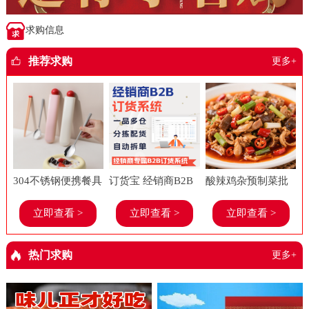
求购信息
推荐求购
更多+
304不锈钢便携餐具
订货宝 经销商B2B
酸辣鸡杂预制菜批
套装上班族学生糖
订货系统 食品进销
发美味春工厂老牌
立即查看 >
立即查看 >
立即查看 >
果多巴胺勺子筷子
存软件 餐饮 管理系
子饭店餐饮店商用
餐具两件套
统
半成品菜
热门求购
更多+