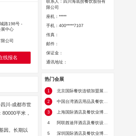
联系人：四川海底捞餐饮股份有
限公司
座机：*****
城路198号 -
手机：400*****7107
会展中心
传真：
有限公司
邮件：
保证金：
在线报名
通讯地址：
热门会展
1
北京国际餐饮连锁加盟展览
会
2
中国台湾酒店用品及餐饮展
-四川-成都市世
览会
3
上海国际酒店及餐饮业博览
0000平米，
会
4
阿联酋迪拜酒店及餐饮设备
秀基因。长期以
用品展览会
5
深圳国际酒店及餐饮业博览