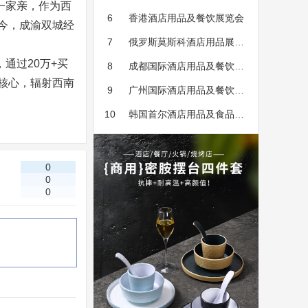
一家亲，作为西
会
6
香港酒店用品及餐饮展览会
如今，成渝双城经
7
俄罗斯莫斯科酒店用品展览
通过20万+买
会
8
成都国际酒店用品及餐饮博
核心，辐射西南
览会
9
广州国际酒店用品及餐饮业
博览会
10
韩国首尔酒店用品及食品展
览会
0
0
0