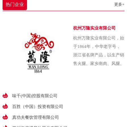
农业大学（即中国农
热门企业
更多+
还能照顾照顾家里。下雨了啥的，
我也能赶紧回家收拾收拾东西。”以
往，农产品常扎堆在秋菜低价上市
杭州万隆实业有限公司
季匆忙抛售，收益甚微。为破解这
杭州万隆实业有限公司，始
一难题，金川乡金珠村两委经集体
于1864年，中华老字号，
研究决策，创办了村集体企业——
浙江省名牌产品，以生产销
金五园农业发展
售火腿、家乡南肉、风腿、
香肠、酱鸭、香肚等腌腊食
品出名，素有“腌腊上品推
万隆”的美誉万隆始
味千(中国)控股有限公司
百胜（中国）投资有限公司
真功夫餐饮管理有限公司