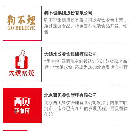
用，将蔬菜分为根菜类、鲜豆类、
们正忙着将这些蔬菜清洗、高温蒸
字显示，2023年国内餐饮业的总收
茄果/瓜菜类、葱蒜类、嫩茎/叶/花
狗不理集团股份有限公司
煮后送入烘干机。蔬菜加工厂采用
入同比增长20.4%，达到5.3万亿
菜类、水生蔬菜类、薯芋类和野生
狗不理集团股份有限公司以餐饮业为主营，
精准控温的阶梯式烘干工艺，在去
元，首次突破5万亿大关。但记者注
兼具速冻食品、特色定型包装食品开发、销
蔬菜类等8个亚类。同时，食物成分
除水分的同时，最大限度保留蔬菜
售，
意到，在这一轮餐饮增长中，连锁
表中依据果实的形态和生理特征，
的天然色泽与馥郁本味。相较于依
餐饮品牌的贡献颇多。白皮书显
将水果分为仁果类、核果类、浆果
赖“天时”的传统晾晒，工业化生产
示，2023年国内餐饮行业正迎来新
类、柑橘类、热带/亚热带水果、瓜
大娘水饺餐饮集团有限公司
不仅将加工周期从数日压缩至12小
一轮连锁化，连锁化率已经从2019
“吴大娘”及图形商标被认定为江苏省著名商
果类等6个亚类。因此，从植物分类
时，单批次烘干量更显著提升至
年的13%上升至2023年的21%，虽
标；“大娘水饺”还成为2008北京奥运会推荐
和食物分类的角度来说，蔬菜和水
1500斤。在这有序运转的加工场
然这一比例与欧美50%的连锁化率
果属于两个不同的食物种类。那水
里，不少当地村民找到了合适的工
相比仍有差
果型蔬菜只是商家宣传的噱头吗？
作，工人王兰香就是受益者之一。
北京西贝餐饮管理有限公司
从科学角度考虑，水果型蔬菜是具
金川乡金珠村村民王兰香说：“这活
北京西贝餐饮管理有限公司发源于内蒙古临
有悠久的研究历史的，如水果型玉
河市，迄今已有28年的发展历程。西贝餐饮
还不错，不算累，每天能干八九个
创始
米的育种研究始于 20 世纪50 年代
小时，一个月能赚3000块。挺方便
初。20 世 纪 60 年 代 初，原北京
的，离我家也近，有事就能回家，