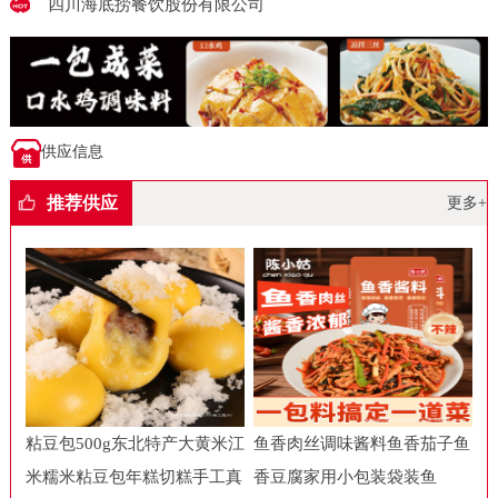
四川海底捞餐饮股份有限公司
供应信息
推荐供应
更多+
粘豆包500g东北特产大黄米江
鱼香肉丝调味酱料鱼香茄子鱼
米糯米粘豆包年糕切糕手工真
香豆腐家用小包装袋装鱼