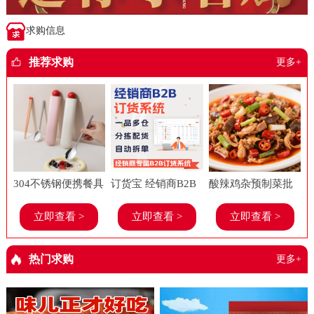
求购信息
推荐求购
更多+
304不锈钢便携餐具
订货宝 经销商B2B
酸辣鸡杂预制菜批
套装上班族学生糖
订货系统 食品进销
发美味春工厂老牌
立即查看 >
立即查看 >
立即查看 >
果多巴胺勺子筷子
存软件 餐饮 管理系
子饭店餐饮店商用
餐具两件套
统
半成品菜
热门求购
更多+