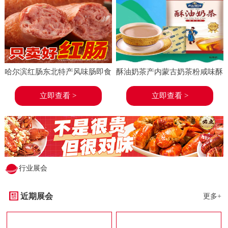
哈尔滨红肠东北特产风味肠即食
酥油奶茶产内蒙古奶茶粉咸味酥
香肠东北特产小吃小酒菜熟食蒜
油茶速溶袋装奶茶冲饮
立即查看 >
立即查看 >
味
行业展会
近期展会
更多+