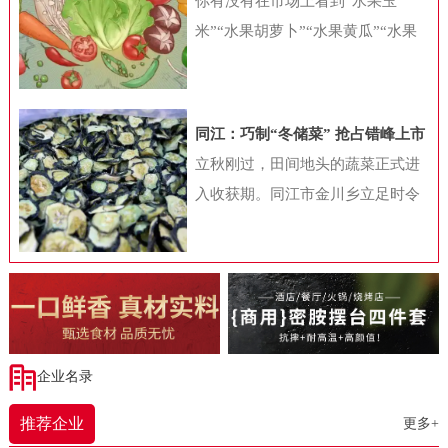
你有没有在市场上看到“水果玉
饮加盟行业白皮书》（下称“白皮
米”“水果胡萝卜”“水果黄瓜”“水果
书”）显示，2023年随着国内餐饮业
番茄”等很多贴上水果标签的蔬菜
的快速复苏，各种“小吃小喝”项目
呢？这些蔬菜，你认为是高端食
在资本和行业眼中变得炙手可热，
材，打算买来尝鲜，还是对此存
同江：巧制“冬储菜” 抢占错峰上市
与此同时，加盟带来的拓店热加速
疑，认为是变异品种，对身体不
时间差
立秋刚过，田间地头的蔬菜正式进
了“小吃小喝”项目的发展，也带动
好？从健康角度考虑，水果型蔬菜
入收获期。同江市金川乡立足时令
国内餐饮连锁化率的快速提升。加
到底好不好呢?蔬菜水果化是噱头吗
特点，探索出一条独具特色的农产
盟大战拉动餐饮连锁化不少细心的
根据商务部发布的《新鲜蔬菜分类
品产业发展道路——将秋菜通过烘
消费者发现，不同商圈中的餐饮品
与代码》（SB/T10029-2012）中的
干工艺制成干菜。这不仅为村投公
牌正在变得越来越接近，特别是在
规定，蔬菜是指可作为副食品的草
司带来实际效益，更展现同江市深
三四线城市，那些耳熟能详的连锁
本植物及少数可作副食品的木本植
耕“一村一品”、破解“季产年销”难
餐饮品牌数量正在快速增加。2023
物和菌类植物。《中国食物成分
题的振兴智慧。走进同江市金五园
企业名录
年，由于长时间被压抑的餐饮需求
表》（第6版第一册）结合蔬菜学上
农业发展有限公司的干菜加工场，
得以释放，国内餐饮业收入终于迎
的分类和膳食营养调查的实际应
推荐企业
更多+
一股淡淡的蔬菜香扑鼻而来。工人
来了强劲的恢复性增长。统计局数