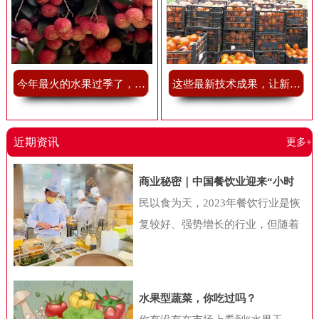
今年最火的水果过季了，我有点舍不得
这些最新技术成果，让新鲜果蔬储藏不再难
近期资讯
更多+
商业秘密｜中国餐饮业迎来“小时
代”，“小吃小喝们”抢做万店巨头
民以食为天，2023年餐饮行业是恢
复较好、强势增长的行业，但随着
消费者的迭代，以及经济环境的变
化，国内餐饮行业也在发生一系列
新变化。近日，中国连锁经营协会
水果型蔬菜，你吃过吗？
联合美团共同公布《2024年中国餐