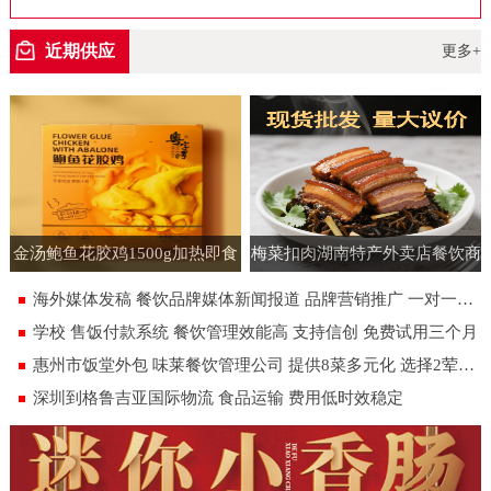
空包装
近期供应
更多+
金汤鲍鱼花胶鸡1500g加热即食
梅菜扣肉湖南特产外卖店餐饮商
速食半成品预制菜批发花胶鸡大
用批发虎皮扣肉饭店即食预制菜
海外媒体发稿 餐饮品牌媒体新闻报道 品牌营销推广 一对一专人服务
盆菜
180g
学校 售饭付款系统 餐饮管理效能高 支持信创 免费试用三个月
惠州市饭堂外包 味莱餐饮管理公司 提供8菜多元化 选择2荤1素汤米饭
深圳到格鲁吉亚国际物流 食品运输 费用低时效稳定