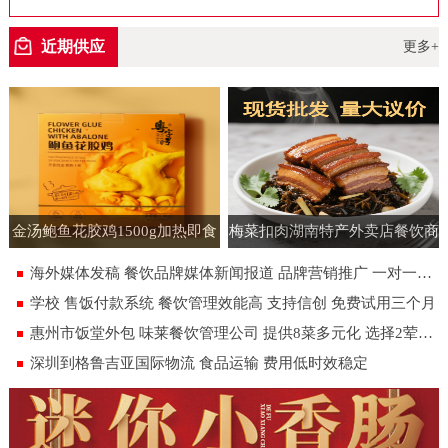
空包装
近期供应
更多+
金汤鲍鱼花胶鸡1500g加热即食
梅菜扣肉湖南特产外卖店餐饮商
速食半成品预制菜批发花胶鸡大
用批发虎皮扣肉饭店即食预制菜
海外媒体发稿 餐饮品牌媒体新闻报道 品牌营销推广 一对一专人服务
盆菜
180g
学校 售饭付款系统 餐饮管理效能高 支持信创 免费试用三个月
惠州市饭堂外包 味莱餐饮管理公司 提供8菜多元化 选择2荤1素汤米饭
深圳到格鲁吉亚国际物流 食品运输 费用低时效稳定