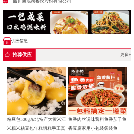
四川海底捞餐饮股份有限公司
供应信息
推荐供应
更多+
粘豆包500g东北特产大黄米江
鱼香肉丝调味酱料鱼香茄子鱼
米糯米粘豆包年糕切糕手工真
香豆腐家用小包装袋装鱼