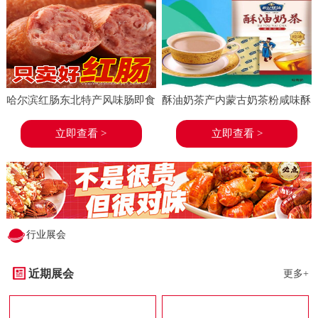
哈尔滨红肠东北特产风味肠即食
酥油奶茶产内蒙古奶茶粉咸味酥
香肠东北特产小吃小酒菜熟食蒜
油茶速溶袋装奶茶冲饮
立即查看 >
立即查看 >
味
行业展会
近期展会
更多+