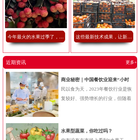
今年最火的水果过季了，我有点舍不得
这些最新技术成果，让新鲜果蔬储藏不再难
近期资讯
更多+
商业秘密｜中国餐饮业迎来“小时
代”，“小吃小喝们”抢做万店巨头
民以食为天，2023年餐饮行业是恢
复较好、强势增长的行业，但随着
消费者的迭代，以及经济环境的变
化，国内餐饮行业也在发生一系列
新变化。近日，中国连锁经营协会
水果型蔬菜，你吃过吗？
联合美团共同公布《2024年中国餐