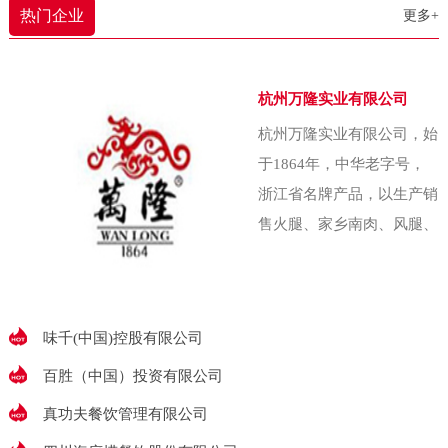
农业大学（即中国农
热门企业
更多+
还能照顾照顾家里。下雨了啥的，
我也能赶紧回家收拾收拾东西。”以
往，农产品常扎堆在秋菜低价上市
杭州万隆实业有限公司
季匆忙抛售，收益甚微。为破解这
杭州万隆实业有限公司，始
一难题，金川乡金珠村两委经集体
于1864年，中华老字号，
研究决策，创办了村集体企业——
浙江省名牌产品，以生产销
金五园农业发展
售火腿、家乡南肉、风腿、
香肠、酱鸭、香肚等腌腊食
品出名，素有“腌腊上品推
万隆”的美誉万隆始
味千(中国)控股有限公司
百胜（中国）投资有限公司
真功夫餐饮管理有限公司