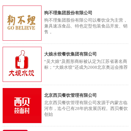
用，将蔬菜分为根菜类、鲜豆类、
们正忙着将这些蔬菜清洗、高温蒸
字显示，2023年国内餐饮业的总收
茄果/瓜菜类、葱蒜类、嫩茎/叶/花
狗不理集团股份有限公司
煮后送入烘干机。蔬菜加工厂采用
入同比增长20.4%，达到5.3万亿
菜类、水生蔬菜类、薯芋类和野生
狗不理集团股份有限公司以餐饮业为主营，
精准控温的阶梯式烘干工艺，在去
元，首次突破5万亿大关。但记者注
兼具速冻食品、特色定型包装食品开发、销
蔬菜类等8个亚类。同时，食物成分
除水分的同时，最大限度保留蔬菜
售，
意到，在这一轮餐饮增长中，连锁
表中依据果实的形态和生理特征，
的天然色泽与馥郁本味。相较于依
餐饮品牌的贡献颇多。白皮书显
将水果分为仁果类、核果类、浆果
赖“天时”的传统晾晒，工业化生产
示，2023年国内餐饮行业正迎来新
类、柑橘类、热带/亚热带水果、瓜
大娘水饺餐饮集团有限公司
不仅将加工周期从数日压缩至12小
一轮连锁化，连锁化率已经从2019
“吴大娘”及图形商标被认定为江苏省著名商
果类等6个亚类。因此，从植物分类
时，单批次烘干量更显著提升至
年的13%上升至2023年的21%，虽
标；“大娘水饺”还成为2008北京奥运会推荐
和食物分类的角度来说，蔬菜和水
1500斤。在这有序运转的加工场
然这一比例与欧美50%的连锁化率
果属于两个不同的食物种类。那水
里，不少当地村民找到了合适的工
相比仍有差
果型蔬菜只是商家宣传的噱头吗？
作，工人王兰香就是受益者之一。
北京西贝餐饮管理有限公司
从科学角度考虑，水果型蔬菜是具
金川乡金珠村村民王兰香说：“这活
北京西贝餐饮管理有限公司发源于内蒙古临
有悠久的研究历史的，如水果型玉
河市，迄今已有28年的发展历程。西贝餐饮
还不错，不算累，每天能干八九个
创始
米的育种研究始于 20 世纪50 年代
小时，一个月能赚3000块。挺方便
初。20 世 纪 60 年 代 初，原北京
的，离我家也近，有事就能回家，