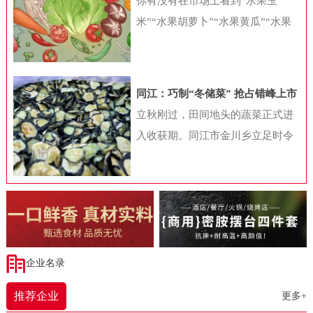
你有没有在市场上看到“水果玉
饮加盟行业白皮书》（下称“白皮
米”“水果胡萝卜”“水果黄瓜”“水果
书”）显示，2023年随着国内餐饮业
番茄”等很多贴上水果标签的蔬菜
的快速复苏，各种“小吃小喝”项目
呢？这些蔬菜，你认为是高端食
在资本和行业眼中变得炙手可热，
材，打算买来尝鲜，还是对此存
同江：巧制“冬储菜” 抢占错峰上市
与此同时，加盟带来的拓店热加速
疑，认为是变异品种，对身体不
时间差
立秋刚过，田间地头的蔬菜正式进
了“小吃小喝”项目的发展，也带动
好？从健康角度考虑，水果型蔬菜
入收获期。同江市金川乡立足时令
国内餐饮连锁化率的快速提升。加
到底好不好呢?蔬菜水果化是噱头吗
特点，探索出一条独具特色的农产
盟大战拉动餐饮连锁化不少细心的
根据商务部发布的《新鲜蔬菜分类
品产业发展道路——将秋菜通过烘
消费者发现，不同商圈中的餐饮品
与代码》（SB/T10029-2012）中的
干工艺制成干菜。这不仅为村投公
牌正在变得越来越接近，特别是在
规定，蔬菜是指可作为副食品的草
司带来实际效益，更展现同江市深
三四线城市，那些耳熟能详的连锁
本植物及少数可作副食品的木本植
耕“一村一品”、破解“季产年销”难
餐饮品牌数量正在快速增加。2023
物和菌类植物。《中国食物成分
题的振兴智慧。走进同江市金五园
企业名录
年，由于长时间被压抑的餐饮需求
表》（第6版第一册）结合蔬菜学上
农业发展有限公司的干菜加工场，
得以释放，国内餐饮业收入终于迎
的分类和膳食营养调查的实际应
推荐企业
更多+
一股淡淡的蔬菜香扑鼻而来。工人
来了强劲的恢复性增长。统计局数