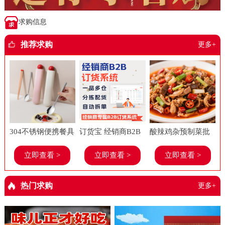
求购信息
推荐求购
更多+
304不锈钢便携餐具
订货宝 经销商B2B
酸辣鸡杂预制菜批
套装上班族学生糖
订货系统 食品进销
发美味春工厂老牌
立即查看 >
立即查看 >
立即查看 >
果多巴胺勺子筷子
存软件 餐饮 管理系
子饭店餐饮店商用
餐具两件套
统
半成品菜
热门求购
更多+