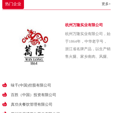
农业大学（即中国农
热门企业
更多+
还能照顾照顾家里。下雨了啥的，
我也能赶紧回家收拾收拾东西。”以
往，农产品常扎堆在秋菜低价上市
杭州万隆实业有限公司
季匆忙抛售，收益甚微。为破解这
杭州万隆实业有限公司，始
一难题，金川乡金珠村两委经集体
于1864年，中华老字号，
研究决策，创办了村集体企业——
浙江省名牌产品，以生产销
金五园农业发展
售火腿、家乡南肉、风腿、
香肠、酱鸭、香肚等腌腊食
品出名，素有“腌腊上品推
万隆”的美誉万隆始
味千(中国)控股有限公司
百胜（中国）投资有限公司
真功夫餐饮管理有限公司