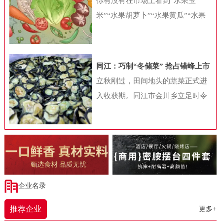
你有没有在市场上看到“水果玉
饮加盟行业白皮书》（下称“白皮
米”“水果胡萝卜”“水果黄瓜”“水果
书”）显示，2023年随着国内餐饮业
番茄”等很多贴上水果标签的蔬菜
的快速复苏，各种“小吃小喝”项目
呢？这些蔬菜，你认为是高端食
在资本和行业眼中变得炙手可热，
材，打算买来尝鲜，还是对此存
同江：巧制“冬储菜” 抢占错峰上市
与此同时，加盟带来的拓店热加速
疑，认为是变异品种，对身体不
时间差
立秋刚过，田间地头的蔬菜正式进
了“小吃小喝”项目的发展，也带动
好？从健康角度考虑，水果型蔬菜
入收获期。同江市金川乡立足时令
国内餐饮连锁化率的快速提升。加
到底好不好呢?蔬菜水果化是噱头吗
特点，探索出一条独具特色的农产
盟大战拉动餐饮连锁化不少细心的
根据商务部发布的《新鲜蔬菜分类
品产业发展道路——将秋菜通过烘
消费者发现，不同商圈中的餐饮品
与代码》（SB/T10029-2012）中的
干工艺制成干菜。这不仅为村投公
牌正在变得越来越接近，特别是在
规定，蔬菜是指可作为副食品的草
司带来实际效益，更展现同江市深
三四线城市，那些耳熟能详的连锁
本植物及少数可作副食品的木本植
耕“一村一品”、破解“季产年销”难
餐饮品牌数量正在快速增加。2023
物和菌类植物。《中国食物成分
题的振兴智慧。走进同江市金五园
企业名录
年，由于长时间被压抑的餐饮需求
表》（第6版第一册）结合蔬菜学上
农业发展有限公司的干菜加工场，
得以释放，国内餐饮业收入终于迎
的分类和膳食营养调查的实际应
推荐企业
更多+
一股淡淡的蔬菜香扑鼻而来。工人
来了强劲的恢复性增长。统计局数