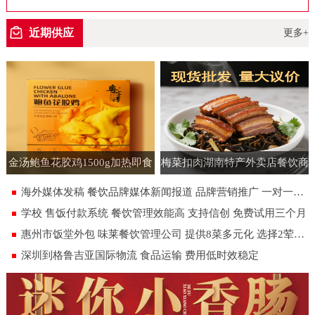
空包装
近期供应
更多+
金汤鲍鱼花胶鸡1500g加热即食
梅菜扣肉湖南特产外卖店餐饮商
速食半成品预制菜批发花胶鸡大
用批发虎皮扣肉饭店即食预制菜
海外媒体发稿 餐饮品牌媒体新闻报道 品牌营销推广 一对一专人服务
盆菜
180g
学校 售饭付款系统 餐饮管理效能高 支持信创 免费试用三个月
惠州市饭堂外包 味莱餐饮管理公司 提供8菜多元化 选择2荤1素汤米饭
深圳到格鲁吉亚国际物流 食品运输 费用低时效稳定