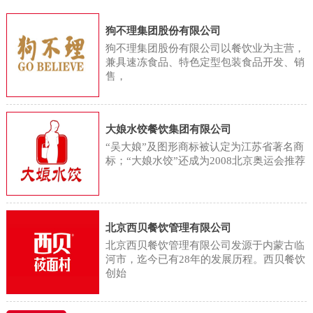
用，将蔬菜分为根菜类、鲜豆类、
们正忙着将这些蔬菜清洗、高温蒸
字显示，2023年国内餐饮业的总收
茄果/瓜菜类、葱蒜类、嫩茎/叶/花
狗不理集团股份有限公司
煮后送入烘干机。蔬菜加工厂采用
入同比增长20.4%，达到5.3万亿
菜类、水生蔬菜类、薯芋类和野生
狗不理集团股份有限公司以餐饮业为主营，
精准控温的阶梯式烘干工艺，在去
元，首次突破5万亿大关。但记者注
兼具速冻食品、特色定型包装食品开发、销
蔬菜类等8个亚类。同时，食物成分
除水分的同时，最大限度保留蔬菜
售，
意到，在这一轮餐饮增长中，连锁
表中依据果实的形态和生理特征，
的天然色泽与馥郁本味。相较于依
餐饮品牌的贡献颇多。白皮书显
将水果分为仁果类、核果类、浆果
赖“天时”的传统晾晒，工业化生产
示，2023年国内餐饮行业正迎来新
类、柑橘类、热带/亚热带水果、瓜
大娘水饺餐饮集团有限公司
不仅将加工周期从数日压缩至12小
一轮连锁化，连锁化率已经从2019
“吴大娘”及图形商标被认定为江苏省著名商
果类等6个亚类。因此，从植物分类
时，单批次烘干量更显著提升至
年的13%上升至2023年的21%，虽
标；“大娘水饺”还成为2008北京奥运会推荐
和食物分类的角度来说，蔬菜和水
1500斤。在这有序运转的加工场
然这一比例与欧美50%的连锁化率
果属于两个不同的食物种类。那水
里，不少当地村民找到了合适的工
相比仍有差
果型蔬菜只是商家宣传的噱头吗？
作，工人王兰香就是受益者之一。
北京西贝餐饮管理有限公司
从科学角度考虑，水果型蔬菜是具
金川乡金珠村村民王兰香说：“这活
北京西贝餐饮管理有限公司发源于内蒙古临
有悠久的研究历史的，如水果型玉
河市，迄今已有28年的发展历程。西贝餐饮
还不错，不算累，每天能干八九个
创始
米的育种研究始于 20 世纪50 年代
小时，一个月能赚3000块。挺方便
初。20 世 纪 60 年 代 初，原北京
的，离我家也近，有事就能回家，