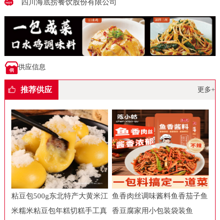
四川海底捞餐饮股份有限公司
供应信息
推荐供应
更多+
粘豆包500g东北特产大黄米江
鱼香肉丝调味酱料鱼香茄子鱼
米糯米粘豆包年糕切糕手工真
香豆腐家用小包装袋装鱼