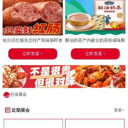
哈尔滨红肠东北特产风味肠即食
酥油奶茶产内蒙古奶茶粉咸味酥
香肠东北特产小吃小酒菜熟食蒜
油茶速溶袋装奶茶冲饮
立即查看 >
立即查看 >
味
行业展会
近期展会
更多+