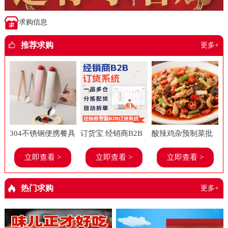
求购信息
推荐求购
更多+
304不锈钢便携餐具
订货宝 经销商B2B
酸辣鸡杂预制菜批
套装上班族学生糖
订货系统 食品进销
发美味春工厂老牌
立即查看 >
立即查看 >
立即查看 >
果多巴胺勺子筷子
存软件 餐饮 管理系
子饭店餐饮店商用
餐具两件套
统
半成品菜
热门求购
更多+