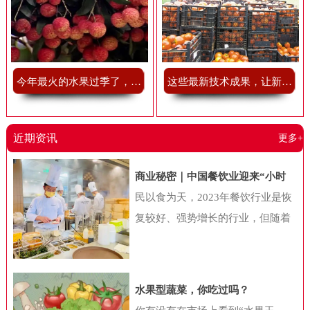
今年最火的水果过季了，我有点舍不得
这些最新技术成果，让新鲜果蔬储藏不再难
近期资讯
更多+
商业秘密｜中国餐饮业迎来“小时
代”，“小吃小喝们”抢做万店巨头
民以食为天，2023年餐饮行业是恢
复较好、强势增长的行业，但随着
消费者的迭代，以及经济环境的变
化，国内餐饮行业也在发生一系列
新变化。近日，中国连锁经营协会
水果型蔬菜，你吃过吗？
联合美团共同公布《2024年中国餐