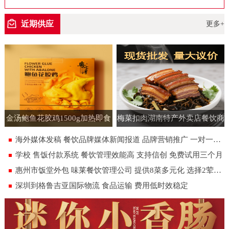
空包装
近期供应
更多+
金汤鲍鱼花胶鸡1500g加热即食
梅菜扣肉湖南特产外卖店餐饮商
速食半成品预制菜批发花胶鸡大
用批发虎皮扣肉饭店即食预制菜
海外媒体发稿 餐饮品牌媒体新闻报道 品牌营销推广 一对一专人服务
盆菜
180g
学校 售饭付款系统 餐饮管理效能高 支持信创 免费试用三个月
惠州市饭堂外包 味莱餐饮管理公司 提供8菜多元化 选择2荤1素汤米饭
深圳到格鲁吉亚国际物流 食品运输 费用低时效稳定