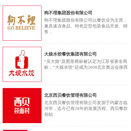
用，将蔬菜分为根菜类、鲜豆类、
们正忙着将这些蔬菜清洗、高温蒸
字显示，2023年国内餐饮业的总收
茄果/瓜菜类、葱蒜类、嫩茎/叶/花
狗不理集团股份有限公司
煮后送入烘干机。蔬菜加工厂采用
入同比增长20.4%，达到5.3万亿
菜类、水生蔬菜类、薯芋类和野生
狗不理集团股份有限公司以餐饮业为主营，
精准控温的阶梯式烘干工艺，在去
元，首次突破5万亿大关。但记者注
兼具速冻食品、特色定型包装食品开发、销
蔬菜类等8个亚类。同时，食物成分
除水分的同时，最大限度保留蔬菜
售，
意到，在这一轮餐饮增长中，连锁
表中依据果实的形态和生理特征，
的天然色泽与馥郁本味。相较于依
餐饮品牌的贡献颇多。白皮书显
将水果分为仁果类、核果类、浆果
赖“天时”的传统晾晒，工业化生产
示，2023年国内餐饮行业正迎来新
类、柑橘类、热带/亚热带水果、瓜
大娘水饺餐饮集团有限公司
不仅将加工周期从数日压缩至12小
一轮连锁化，连锁化率已经从2019
“吴大娘”及图形商标被认定为江苏省著名商
果类等6个亚类。因此，从植物分类
时，单批次烘干量更显著提升至
年的13%上升至2023年的21%，虽
标；“大娘水饺”还成为2008北京奥运会推荐
和食物分类的角度来说，蔬菜和水
1500斤。在这有序运转的加工场
然这一比例与欧美50%的连锁化率
果属于两个不同的食物种类。那水
里，不少当地村民找到了合适的工
相比仍有差
果型蔬菜只是商家宣传的噱头吗？
作，工人王兰香就是受益者之一。
北京西贝餐饮管理有限公司
从科学角度考虑，水果型蔬菜是具
金川乡金珠村村民王兰香说：“这活
北京西贝餐饮管理有限公司发源于内蒙古临
有悠久的研究历史的，如水果型玉
河市，迄今已有28年的发展历程。西贝餐饮
还不错，不算累，每天能干八九个
创始
米的育种研究始于 20 世纪50 年代
小时，一个月能赚3000块。挺方便
初。20 世 纪 60 年 代 初，原北京
的，离我家也近，有事就能回家，