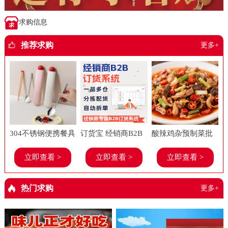
求购信息
推荐求购
更多+
304不锈钢便携餐具
订货宝 经销商B2B
酸辣鸡杂预制菜批
套装上班族学生糖
订货系统 食品进销
发美味春工厂老牌
立即查看 >
立即查看 >
立即查看 >
果多巴胺勺子筷子
存软件 餐饮 管理系
子饭店餐饮店商用
餐具两件套
统
半成品菜
热门求购
更多+