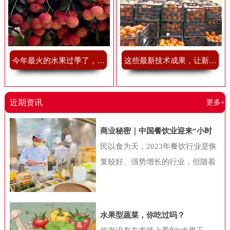
今年最火的水果过季了，我有点舍不得
这些最新技术成果，让新鲜果蔬储藏不再难
近期资讯
更多+
商业秘密｜中国餐饮业迎来“小时
代”，“小吃小喝们”抢做万店巨头
民以食为天，2023年餐饮行业是恢
复较好、强势增长的行业，但随着
消费者的迭代，以及经济环境的变
化，国内餐饮行业也在发生一系列
新变化。近日，中国连锁经营协会
水果型蔬菜，你吃过吗？
联合美团共同公布《2024年中国餐