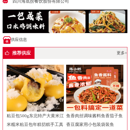
四川海底捞餐饮股份有限公司
供应信息
推荐供应
更多+
粘豆包500g东北特产大黄米江
鱼香肉丝调味酱料鱼香茄子鱼
米糯米粘豆包年糕切糕手工真
香豆腐家用小包装袋装鱼