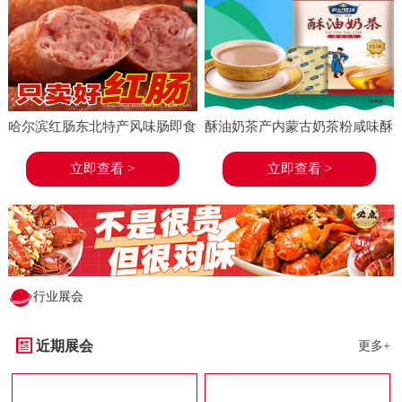
哈尔滨红肠东北特产风味肠即食
酥油奶茶产内蒙古奶茶粉咸味酥
香肠东北特产小吃小酒菜熟食蒜
油茶速溶袋装奶茶冲饮
立即查看 >
立即查看 >
味
行业展会
近期展会
更多+