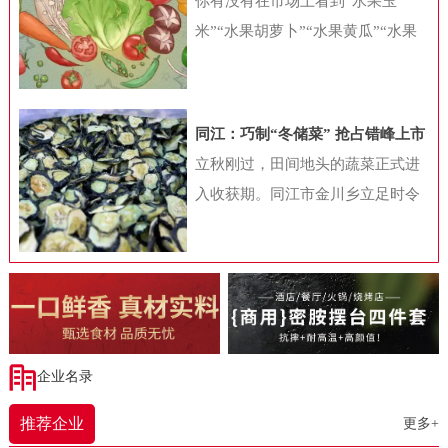
你有没有在市场上看到“水果玉
饮加盟行业白皮书》（下称“白皮
米”“水果胡萝卜”“水果黄瓜”“水果
书”）显示，2023年随着国内餐饮业
番茄”等很多贴上水果标签的蔬菜
的快速复苏，各种“小吃小喝”项目
呢？这些蔬菜，你认为是高端食
在资本和行业眼中变得炙手可热，
材，打算买来尝鲜，还是对此存
同江：巧制“冬储菜” 抢占错峰上市
与此同时，加盟带来的拓店热加速
疑，认为是变异品种，对身体不
时间差
立秋刚过，田间地头的蔬菜正式进
了“小吃小喝”项目的发展，也带动
好？从健康角度考虑，水果型蔬菜
入收获期。同江市金川乡立足时令
国内餐饮连锁化率的快速提升。加
到底好不好呢?蔬菜水果化是噱头吗
特点，探索出一条独具特色的农产
盟大战拉动餐饮连锁化不少细心的
根据商务部发布的《新鲜蔬菜分类
品产业发展道路——将秋菜通过烘
消费者发现，不同商圈中的餐饮品
与代码》（SB/T10029-2012）中的
干工艺制成干菜。这不仅为村投公
牌正在变得越来越接近，特别是在
规定，蔬菜是指可作为副食品的草
司带来实际效益，更展现同江市深
三四线城市，那些耳熟能详的连锁
本植物及少数可作副食品的木本植
耕“一村一品”、破解“季产年销”难
餐饮品牌数量正在快速增加。2023
物和菌类植物。《中国食物成分
题的振兴智慧。走进同江市金五园
企业名录
年，由于长时间被压抑的餐饮需求
表》（第6版第一册）结合蔬菜学上
农业发展有限公司的干菜加工场，
得以释放，国内餐饮业收入终于迎
的分类和膳食营养调查的实际应
推荐企业
更多+
一股淡淡的蔬菜香扑鼻而来。工人
来了强劲的恢复性增长。统计局数