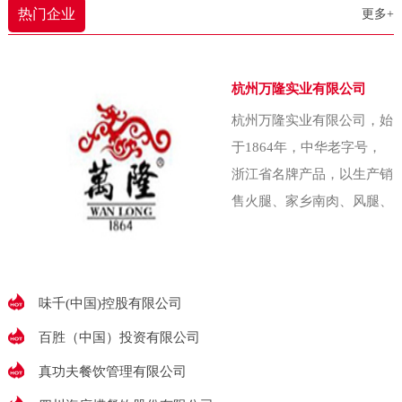
农业大学（即中国农
热门企业
更多+
还能照顾照顾家里。下雨了啥的，
我也能赶紧回家收拾收拾东西。”以
往，农产品常扎堆在秋菜低价上市
杭州万隆实业有限公司
季匆忙抛售，收益甚微。为破解这
杭州万隆实业有限公司，始
一难题，金川乡金珠村两委经集体
于1864年，中华老字号，
研究决策，创办了村集体企业——
浙江省名牌产品，以生产销
金五园农业发展
售火腿、家乡南肉、风腿、
香肠、酱鸭、香肚等腌腊食
品出名，素有“腌腊上品推
万隆”的美誉万隆始
味千(中国)控股有限公司
百胜（中国）投资有限公司
真功夫餐饮管理有限公司