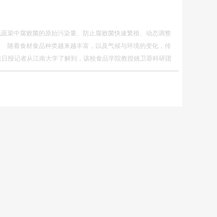
低蔬菜中腐败菌的原始污染量、防止腐败菌快速繁殖、动态调整
 随着食材食品种类越来越丰富，以及气候与环境的变化，传
技日报记者从江南大学了解到，该校食品学院教授姚卫蓉科研团
的清洗消毒技术（超声波技术、天然植物源清洗消毒剂）、新型
剂、活性包装膜等，已在国内果蔬基地和储运业得到全面应用。
需求日益多样化，应用现代技术手段，解决鲜果蔬储藏难题，
卫蓉介绍，叶菜类等容易腐烂，主要是由于水分含量比较高、
藏条件要求比较高。因此，必须有针对性地采取相关保藏措施，
新鲜蔬菜腐烂变质，在储