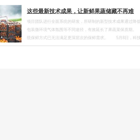
这些最新技术成果，让新鲜果蔬储藏不再难
项目团队进行全面系统的研发，所研制的新型技术成果通过降
包装微环境气体氛围等不同途径，有效延长了果蔬菜保质期。
统保鲜方式已无法满足更深层次的保鲜需求。 5月8日，科
队，针对新鲜果蔬储藏易腐烂变质难题进行攻关，先后研制出
冷杀菌技术（低温等离子体技术、辐照技术），以及防腐保鲜
在中国工程院院士、江南大学校长陈卫看来，老百姓的食物
对于确保市场供应和推动乡村振兴，都将起到重要保障。 姚
采摘后生理活动比较旺盛、原始微生物污染量比较高、且对贮
以达到调整温度、空气湿度和气体氛围等贮藏条件。 为防止