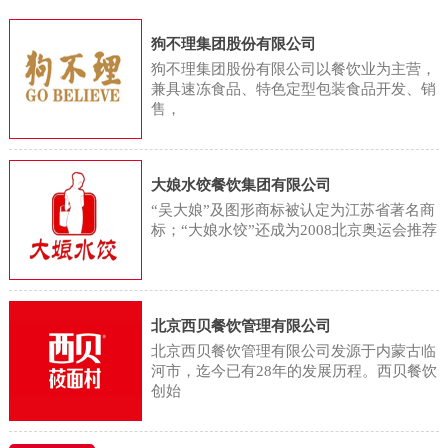
用，将蔬菜分为根菜类、鲜豆类、
们正忙着将这些蔬菜清洗、高温蒸
字显示，2023年国内餐饮业的总收
茄果/瓜菜类、葱蒜类、嫩茎/叶/花
狗不理集团股份有限公司
煮后送入烘干机。蔬菜加工厂采用
入同比增长20.4%，达到5.3万亿
菜类、水生蔬菜类、薯芋类和野生
狗不理集团股份有限公司以餐饮业为主营，
精准控温的阶梯式烘干工艺，在去
元，首次突破5万亿大关。但记者注
兼具速冻食品、特色定型包装食品开发、销
蔬菜类等8个亚类。同时，食物成分
除水分的同时，最大限度保留蔬菜
售，
意到，在这一轮餐饮增长中，连锁
表中依据果实的形态和生理特征，
的天然色泽与馥郁本味。相较于依
餐饮品牌的贡献颇多。白皮书显
将水果分为仁果类、核果类、浆果
赖“天时”的传统晾晒，工业化生产
示，2023年国内餐饮行业正迎来新
类、柑橘类、热带/亚热带水果、瓜
大娘水饺餐饮集团有限公司
不仅将加工周期从数日压缩至12小
一轮连锁化，连锁化率已经从2019
“吴大娘”及图形商标被认定为江苏省著名商
果类等6个亚类。因此，从植物分类
时，单批次烘干量更显著提升至
年的13%上升至2023年的21%，虽
标；“大娘水饺”还成为2008北京奥运会推荐
和食物分类的角度来说，蔬菜和水
1500斤。在这有序运转的加工场
然这一比例与欧美50%的连锁化率
果属于两个不同的食物种类。那水
里，不少当地村民找到了合适的工
相比仍有差
果型蔬菜只是商家宣传的噱头吗？
作，工人王兰香就是受益者之一。
北京西贝餐饮管理有限公司
从科学角度考虑，水果型蔬菜是具
金川乡金珠村村民王兰香说：“这活
北京西贝餐饮管理有限公司发源于内蒙古临
有悠久的研究历史的，如水果型玉
河市，迄今已有28年的发展历程。西贝餐饮
还不错，不算累，每天能干八九个
创始
米的育种研究始于 20 世纪50 年代
小时，一个月能赚3000块。挺方便
初。20 世 纪 60 年 代 初，原北京
的，离我家也近，有事就能回家，