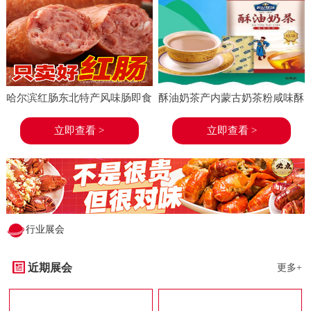
哈尔滨红肠东北特产风味肠即食
酥油奶茶产内蒙古奶茶粉咸味酥
香肠东北特产小吃小酒菜熟食蒜
油茶速溶袋装奶茶冲饮
立即查看 >
立即查看 >
味
行业展会
近期展会
更多+