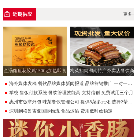
空包装
近期供应
更多+
金汤鲍鱼花胶鸡1500g加热即食
梅菜扣肉湖南特产外卖店餐饮商
速食半成品预制菜批发花胶鸡大
用批发虎皮扣肉饭店即食预制菜
海外媒体发稿 餐饮品牌媒体新闻报道 品牌营销推广 一对一专人服务
盆菜
180g
学校 售饭付款系统 餐饮管理效能高 支持信创 免费试用三个月
惠州市饭堂外包 味莱餐饮管理公司 提供8菜多元化 选择2荤1素汤米饭
深圳到格鲁吉亚国际物流 食品运输 费用低时效稳定