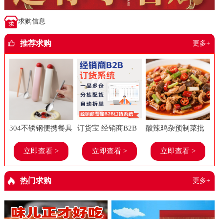
求购信息
推荐求购
更多+
304不锈钢便携餐具
订货宝 经销商B2B
酸辣鸡杂预制菜批
套装上班族学生糖
订货系统 食品进销
发美味春工厂老牌
立即查看 >
立即查看 >
立即查看 >
果多巴胺勺子筷子
存软件 餐饮 管理系
子饭店餐饮店商用
餐具两件套
统
半成品菜
热门求购
更多+