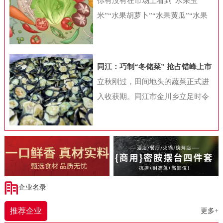
你有没有在市场上看到“水果玉
饮加盟行业白皮书》（下称“白皮
米”“水果胡萝卜”“水果黄瓜”“水果
书”）显示，2023年随着国内餐饮业
番茄”等很多贴上水果标签的蔬菜
的快速复苏，各种“小吃小喝”项目
呢？这些蔬菜，你认为是高端食
在资本和行业眼中变得炙手可热，
材，打算买来尝鲜，还是对此存
同江：巧制“冬储菜” 抢占错峰上市
与此同时，加盟带来的拓店热加速
疑，认为是变异品种，对身体不
时间差
立秋刚过，田间地头的蔬菜正式进
了“小吃小喝”项目的发展，也带动
好？从健康角度考虑，水果型蔬菜
入收获期。同江市金川乡立足时令
国内餐饮连锁化率的快速提升。加
到底好不好呢?蔬菜水果化是噱头吗
特点，探索出一条独具特色的农产
盟大战拉动餐饮连锁化不少细心的
根据商务部发布的《新鲜蔬菜分类
品产业发展道路——将秋菜通过烘
消费者发现，不同商圈中的餐饮品
与代码》（SB/T10029-2012）中的
干工艺制成干菜。这不仅为村投公
牌正在变得越来越接近，特别是在
规定，蔬菜是指可作为副食品的草
司带来实际效益，更展现同江市深
三四线城市，那些耳熟能详的连锁
本植物及少数可作副食品的木本植
耕“一村一品”、破解“季产年销”难
餐饮品牌数量正在快速增加。2023
物和菌类植物。《中国食物成分
题的振兴智慧。走进同江市金五园
企业名录
年，由于长时间被压抑的餐饮需求
表》（第6版第一册）结合蔬菜学上
农业发展有限公司的干菜加工场，
得以释放，国内餐饮业收入终于迎
的分类和膳食营养调查的实际应
推荐企业
更多+
一股淡淡的蔬菜香扑鼻而来。工人
来了强劲的恢复性增长。统计局数