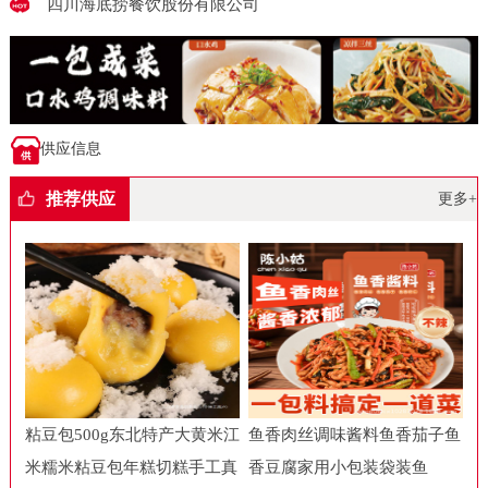
四川海底捞餐饮股份有限公司
供应信息
推荐供应
更多+
粘豆包500g东北特产大黄米江
鱼香肉丝调味酱料鱼香茄子鱼
米糯米粘豆包年糕切糕手工真
香豆腐家用小包装袋装鱼