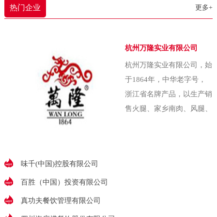
农业大学（即中国农
热门企业
更多+
还能照顾照顾家里。下雨了啥的，
我也能赶紧回家收拾收拾东西。”以
往，农产品常扎堆在秋菜低价上市
杭州万隆实业有限公司
季匆忙抛售，收益甚微。为破解这
杭州万隆实业有限公司，始
一难题，金川乡金珠村两委经集体
于1864年，中华老字号，
研究决策，创办了村集体企业——
浙江省名牌产品，以生产销
金五园农业发展
售火腿、家乡南肉、风腿、
香肠、酱鸭、香肚等腌腊食
品出名，素有“腌腊上品推
万隆”的美誉万隆始
味千(中国)控股有限公司
百胜（中国）投资有限公司
真功夫餐饮管理有限公司