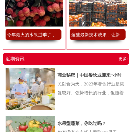
今年最火的水果过季了，我有点舍不得
这些最新技术成果，让新鲜果蔬储藏不再难
近期资讯
更多+
商业秘密｜中国餐饮业迎来“小时
代”，“小吃小喝们”抢做万店巨头
民以食为天，2023年餐饮行业是恢
复较好、强势增长的行业，但随着
消费者的迭代，以及经济环境的变
化，国内餐饮行业也在发生一系列
新变化。近日，中国连锁经营协会
水果型蔬菜，你吃过吗？
联合美团共同公布《2024年中国餐