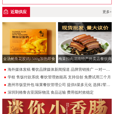
空包装
近期供应
更多+
金汤鲍鱼花胶鸡1500g加热即食
梅菜扣肉湖南特产外卖店餐饮商
速食半成品预制菜批发花胶鸡大
用批发虎皮扣肉饭店即食预制菜
海外媒体发稿 餐饮品牌媒体新闻报道 品牌营销推广 一对一专人服务
盆菜
180g
学校 售饭付款系统 餐饮管理效能高 支持信创 免费试用三个月
惠州市饭堂外包 味莱餐饮管理公司 提供8菜多元化 选择2荤1素汤米饭
深圳到格鲁吉亚国际物流 食品运输 费用低时效稳定