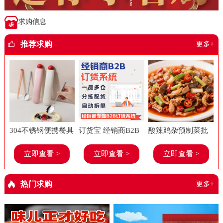
求购信息
推荐求购
更多+
304不锈钢便携餐具
订货宝 经销商B2B
酸辣鸡杂预制菜批
套装上班族学生糖
订货系统 食品进销
发美味春工厂老牌
立即查看 >
立即查看 >
立即查看 >
果多巴胺勺子筷子
存软件 餐饮 管理系
子饭店餐饮店商用
餐具两件套
统
半成品菜
热门求购
更多+