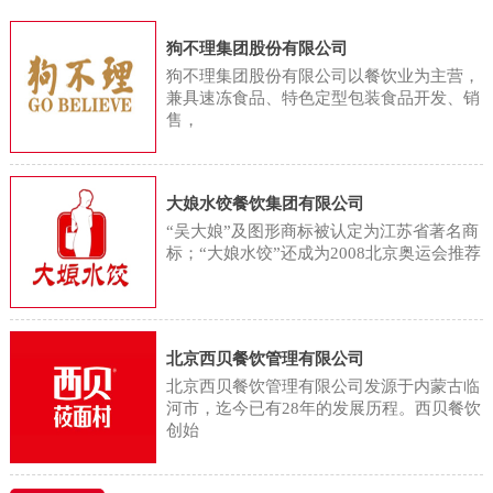
用，将蔬菜分为根菜类、鲜豆类、
们正忙着将这些蔬菜清洗、高温蒸
字显示，2023年国内餐饮业的总收
茄果/瓜菜类、葱蒜类、嫩茎/叶/花
狗不理集团股份有限公司
煮后送入烘干机。蔬菜加工厂采用
入同比增长20.4%，达到5.3万亿
菜类、水生蔬菜类、薯芋类和野生
狗不理集团股份有限公司以餐饮业为主营，
精准控温的阶梯式烘干工艺，在去
元，首次突破5万亿大关。但记者注
兼具速冻食品、特色定型包装食品开发、销
蔬菜类等8个亚类。同时，食物成分
除水分的同时，最大限度保留蔬菜
售，
意到，在这一轮餐饮增长中，连锁
表中依据果实的形态和生理特征，
的天然色泽与馥郁本味。相较于依
餐饮品牌的贡献颇多。白皮书显
将水果分为仁果类、核果类、浆果
赖“天时”的传统晾晒，工业化生产
示，2023年国内餐饮行业正迎来新
类、柑橘类、热带/亚热带水果、瓜
大娘水饺餐饮集团有限公司
不仅将加工周期从数日压缩至12小
一轮连锁化，连锁化率已经从2019
“吴大娘”及图形商标被认定为江苏省著名商
果类等6个亚类。因此，从植物分类
时，单批次烘干量更显著提升至
年的13%上升至2023年的21%，虽
标；“大娘水饺”还成为2008北京奥运会推荐
和食物分类的角度来说，蔬菜和水
1500斤。在这有序运转的加工场
然这一比例与欧美50%的连锁化率
果属于两个不同的食物种类。那水
里，不少当地村民找到了合适的工
相比仍有差
果型蔬菜只是商家宣传的噱头吗？
作，工人王兰香就是受益者之一。
北京西贝餐饮管理有限公司
从科学角度考虑，水果型蔬菜是具
金川乡金珠村村民王兰香说：“这活
北京西贝餐饮管理有限公司发源于内蒙古临
有悠久的研究历史的，如水果型玉
河市，迄今已有28年的发展历程。西贝餐饮
还不错，不算累，每天能干八九个
创始
米的育种研究始于 20 世纪50 年代
小时，一个月能赚3000块。挺方便
初。20 世 纪 60 年 代 初，原北京
的，离我家也近，有事就能回家，