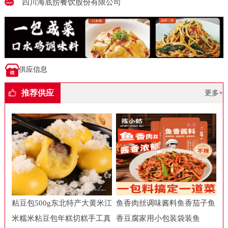
四川海底捞餐饮股份有限公司
供应信息
推荐供应
更多+
粘豆包500g东北特产大黄米江
鱼香肉丝调味酱料鱼香茄子鱼
米糯米粘豆包年糕切糕手工真
香豆腐家用小包装袋装鱼