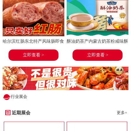
哈尔滨红肠东北特产风味肠即食
酥油奶茶产内蒙古奶茶粉咸味酥
香肠东北特产小吃小酒菜熟食蒜
油茶速溶袋装奶茶冲饮
立即查看 >
立即查看 >
味
行业展会
近期展会
更多+