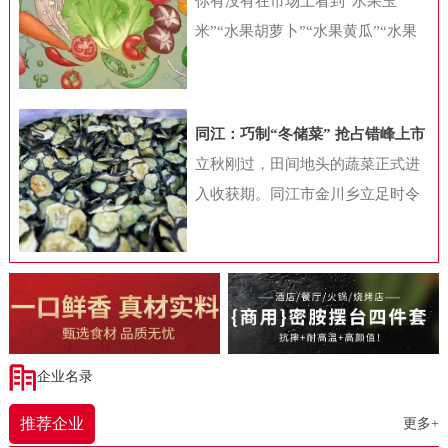
你有没有在市场上看到“水果玉
饮加盟行业白皮书》（下称“白皮
米”“水果胡萝卜”“水果黄瓜”“水果
书”）显示，2023年随着国内餐饮业
番茄”等很多贴上水果标签的蔬菜
的快速复苏，各种“小吃小喝”项目
呢？这些蔬菜，你认为是高端食
在资本和行业眼中变得炙手可热，
材，打算买来尝鲜，还是对此存
同江：巧制“冬储菜” 抢占错峰上市
与此同时，加盟带来的拓店热加速
疑，认为是变异品种，对身体不
时间差
立秋刚过，田间地头的蔬菜正式进
了“小吃小喝”项目的发展，也带动
好？从健康角度考虑，水果型蔬菜
入收获期。同江市金川乡立足时令
国内餐饮连锁化率的快速提升。加
到底好不好呢?蔬菜水果化是噱头吗
特点，探索出一条独具特色的农产
盟大战拉动餐饮连锁化不少细心的
根据商务部发布的《新鲜蔬菜分类
品产业发展道路——将秋菜通过烘
消费者发现，不同商圈中的餐饮品
与代码》（SB/T10029-2012）中的
干工艺制成干菜。这不仅为村投公
牌正在变得越来越接近，特别是在
规定，蔬菜是指可作为副食品的草
司带来实际效益，更展现同江市深
三四线城市，那些耳熟能详的连锁
本植物及少数可作副食品的木本植
耕“一村一品”、破解“季产年销”难
餐饮品牌数量正在快速增加。2023
物和菌类植物。《中国食物成分
题的振兴智慧。走进同江市金五园
企业名录
年，由于长时间被压抑的餐饮需求
表》（第6版第一册）结合蔬菜学上
农业发展有限公司的干菜加工场，
得以释放，国内餐饮业收入终于迎
的分类和膳食营养调查的实际应
推荐企业
更多+
一股淡淡的蔬菜香扑鼻而来。工人
来了强劲的恢复性增长。统计局数