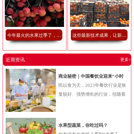
今年最火的水果过季了，我有点舍不得
这些最新技术成果，让新鲜果蔬储藏不再难
近期资讯
更多+
商业秘密｜中国餐饮业迎来“小时
代”，“小吃小喝们”抢做万店巨头
民以食为天，2023年餐饮行业是恢
复较好、强势增长的行业，但随着
消费者的迭代，以及经济环境的变
化，国内餐饮行业也在发生一系列
新变化。近日，中国连锁经营协会
水果型蔬菜，你吃过吗？
联合美团共同公布《2024年中国餐