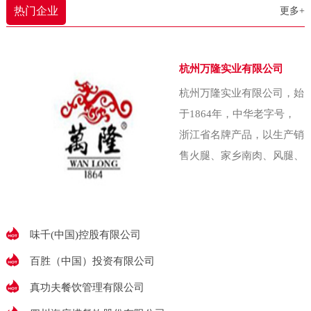
农业大学（即中国农
热门企业
更多+
还能照顾照顾家里。下雨了啥的，
我也能赶紧回家收拾收拾东西。”以
往，农产品常扎堆在秋菜低价上市
杭州万隆实业有限公司
季匆忙抛售，收益甚微。为破解这
杭州万隆实业有限公司，始
一难题，金川乡金珠村两委经集体
于1864年，中华老字号，
研究决策，创办了村集体企业——
浙江省名牌产品，以生产销
金五园农业发展
售火腿、家乡南肉、风腿、
香肠、酱鸭、香肚等腌腊食
品出名，素有“腌腊上品推
万隆”的美誉万隆始
味千(中国)控股有限公司
百胜（中国）投资有限公司
真功夫餐饮管理有限公司